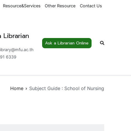
Resource&Services
Other Resource
Contact Us
 Librarian
Ask a Librarian Online
nowledge Centre
library@mfu.ac.th
91 6339
Home
Subject Guide : School of Nursing