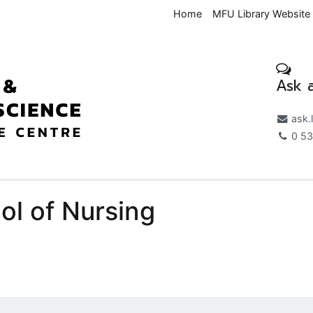
Home
MFU Library Website
Ask a
Medical & Health Science K
ask.
0 53
ol of Nursing