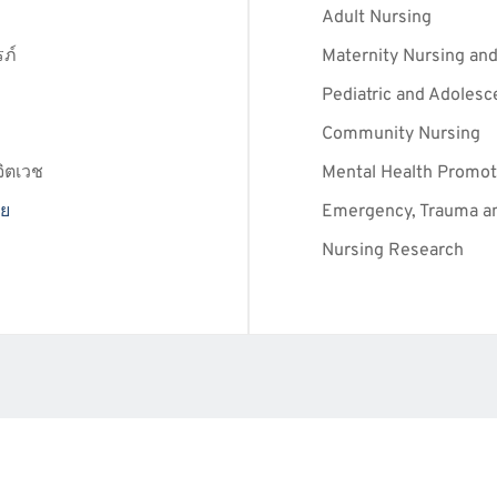
Adult Nursing
ภ์
Maternity Nursing and
Pediatric and Adolesc
Community Nursing
ิตเวช
Mental Health Promoti
ัย
Emergency, Trauma an
Nursing Research